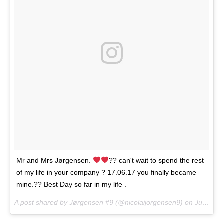
Mr and Mrs Jørgensen.
?? can't wait to spend the rest
of my life in your company ? 17.06.17 you finally became
mine.?? Best Day so far in my life .
A post shared by Jørgensen #9 (@nicolaijorgensen9) on
Jun 19, 2017 at 4:48am PDT