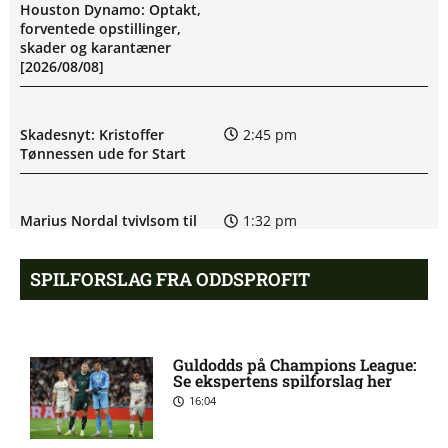
Houston Dynamo: Optakt,
forventede opstillinger,
skader og karantæner
[2026/08/08]
Skadesnyt: Kristoffer
2:45 pm
Tønnessen ude for Start
Marius Nordal tvivlsom til
1:32 pm
Starts kamp
SPILFORSLAG FRA ODDSPROFIT
Eliteserien – Viking mod
12:40 pm
Sarpsborg 08 FF: Optakt,
forventede opstillinger,
Guldodds på Champions League:
skader og karantæner
Se ekspertens spilforslag her
[2026/08/08]
16:04