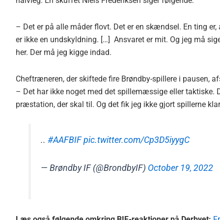
halvleg. En skuffet Niels Frederiksen siger følgende:
– Det er på alle måder flovt. Det er en skændsel. En ting er
er ikke en undskyldning. […] Ansvaret er mit. Og jeg må sige,
her. Der må jeg kigge indad.
Cheftræneren, der skiftede fire Brøndby-spillere i pausen, a
– Det har ikke noget med det spillemæssige eller taktiske. D
præstation, der skal til. Og det fik jeg ikke gjort spillerne klar 
..
#AAFBIF
pic.twitter.com/Cp3D5iyygC
— Brøndby IF (@BrondbyIF)
October 19, 2022
Læs også følgende omkring BIF-reaktioner på Derbyet:
Fr