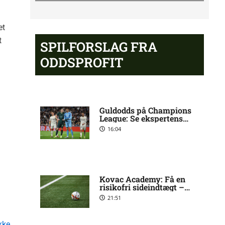
Opdatering: Isak Aron Sjong
6:09 pm
et
skade hos Bodø/Glimt
t
SPILFORSLAG FRA
ODDSPROFIT
Eliteserien – Valerenga mod
4:43 pm
Bodo/Glimt: Optakt, forventede
opstillinger, skader og
karantæner [2026/08/08]
Guldodds på Champions
League: Se ekspertens
spilforslag her
16:04
2. Division – VSK Århus mod
12:26 pm
Fremad Amager: Optakt, skader
og karantæner [2026/08/08]
Kovac Academy: Få en
risikofri sideindtægt –
1. Division – Hobro IK mod AB:
9:11 am
uden at gamble
Optakt, skader og karantæner
21:51
[2026/08/08]
kke