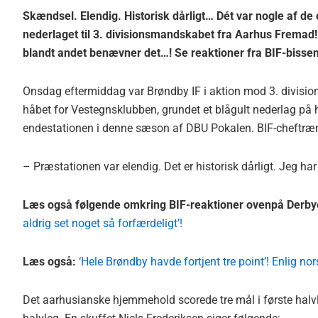
Skændsel. Elendig. Historisk dårligt… Dét var nogle af de
nederlaget til 3. divisionsmandskabet fra Aarhus Fremad!
blandt andet benævner det…! Se reaktioner fra BIF-bisse
Onsdag eftermiddag var Brøndby IF i aktion mod 3. divisi
håbet for Vestegnsklubben, grundet et blågult nederlag på h
endestationen i denne sæson af DBU Pokalen. BIF-cheftræner
– Præstationen var elendig. Det er historisk dårligt. Jeg har
Læs også følgende omkring BIF-reaktioner ovenpå Derby
aldrig set noget så forfærdeligt’!
Læs også:
‘Hele Brøndby havde fortjent tre point’! Enlig n
Det aarhusianske hjemmehold scorede tre mål i første halvle