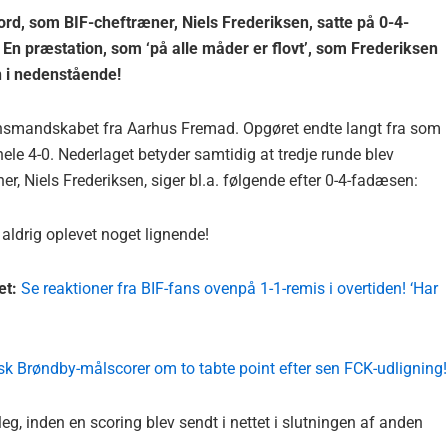
 ord, som BIF-cheftræner, Niels Frederiksen, satte på 0-4-
 En præstation, som ‘på alle måder er flovt’, som Frederiksen
n i nedenstående!
onsmandskabet fra Aarhus Fremad. Opgøret endte langt fra som
ele 4-0. Nederlaget betyder samtidig at tredje runde blev
, Niels Frederiksen, siger bl.a. følgende efter 0-4-fadæsen:
 aldrig oplevet noget lignende!
et:
Se reaktioner fra BIF-fans ovenpå 1-1-remis i overtiden! ‘Har
orsk Brøndby-målscorer om to tabte point efter sen FCK-udligning!
g, inden en scoring blev sendt i nettet i slutningen af anden