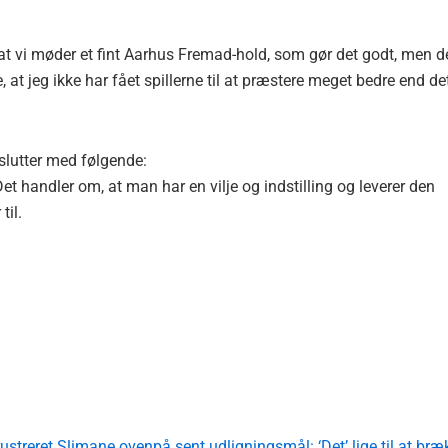
, at vi møder et fint Aarhus Fremad-hold, som gør det godt, men d
 at jeg ikke har fået spillerne til at præstere meget bedre end de
fslutter med følgende:
et handler om, at man har en vilje og indstilling og leverer den
til.
ustreret Slimane ovenpå sent udligningsmål: ‘Det’ lige til at bræ