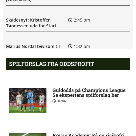
Skadesnyt: Kristoffer
2:45 pm
Tønnessen ude for Start
Marius Nordal tvivlsom til
1:32 pm
Starts kamp
SPILFORSLAG FRA ODDSPROFIT
Eliteserien – Viking mod
12:40 pm
Sarpsborg 08 FF: Optakt,
forventede opstillinger,
Guldodds på Champions League:
skader og karantæner
Se ekspertens spilforslag her
[2026/08/08]
16:04
Tvivl om Jasper Silva
12:35 pm
Torkildsen hos Start
Kovac Academy: Få en risikofri