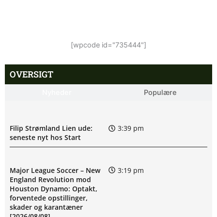
[wpcode id="735444"]
OVERSIGT
Nyheder
Populære
Filip Strømland Lien ude:
3:39 pm
seneste nyt hos Start
Major League Soccer – New
3:19 pm
England Revolution mod
Houston Dynamo: Optakt,
forventede opstillinger,
skader og karantæner
[2026/08/08]