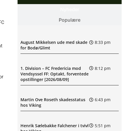
Nyheder
Populære
 FC
August Mikkelsen ude med skade
8:33 pm
at
for Bodø/Glimt
1. Division – FC Fredericia mod
8:12 pm
Vendsyssel FF: Optakt, forventede
or
opstillinger [2026/08/09]
Martin Ove Roseth skadesstatus
6:43 pm
hos Viking
Henrik Sælebakke Falchener i tvivl
5:51 pm