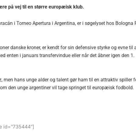
re på vej til en større europæisk klub.
Huracán i Torneo Apertura i Argentina, er i søgelyset hos Bologna
er danske kroner, er kendt for sin defensive styrke og evne til 
d enten i januars transfervindue eller når det åbner igen den 1.
, men hans unge alder og talent gør ham til en attraktiv spiller f
m den unge argentiner vil tage springet til europæisk fodbold.
 id="735444"]