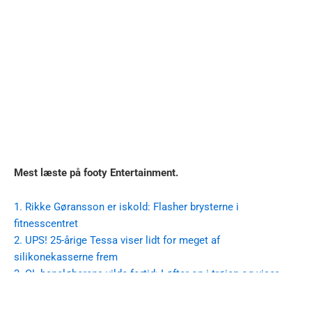
Mest læste på footy Entertainment.
1. Rikke Gøransson er iskold: Flasher brysterne i
fitnesscentret
2. UPS! 25-årige Tessa viser lidt for meget af
silikonekasserne frem
3. CL-baneløberens vilde fortid: Løfter op i trøjen og viser
ALT frem
4. Helt skørt: Fie Laursen viser sig frem i
fuldstændig sindssygt outfit