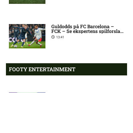
Andrew Mikobi Farrell skadet:
7:21 pm
seneste nyt
Guldodds på FC Barcelona –
Ilay Feingold skadesstatus
7:14 pm
FCK – Se ekspertens spilforslag
hos New England Revolution
her
13:41
2. Division – Næstved mod
6:50 pm
HIK: Optakt [2026/08/09]
FOOTY ENTERTAINMENT
Luca Daniel Langoni i tvivl
5:39 pm
hos New England Revolution
Emilie Hoffmann deler
vanvittige billeder
James Maurer på skadeslisten
4:21 pm
18:39
hos Houston Dynamo
Filip Strømland Lien ude:
3:39 pm