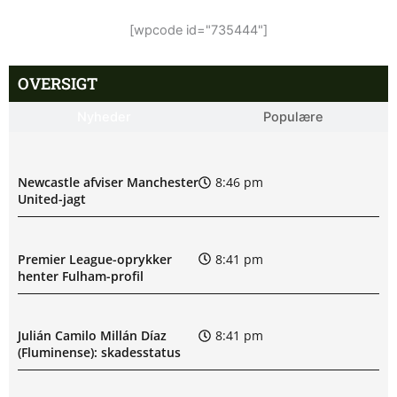
[wpcode id="735444"]
OVERSIGT
Nyheder
Populære
Newcastle afviser Manchester
8:46 pm
United-jagt
Premier League-oprykker
8:41 pm
henter Fulham-profil
Julián Camilo Millán Díaz
8:41 pm
(Fluminense): skadesstatus