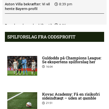
Aston Villa bekræfter: Vi vil
8:39 pm
hente Bayern-profil
Barcelona-legende skifter til
8:36 pm
LA Galaxy
SPILFORSLAG FRA ODDSPROFIT
PSG enig med Barcelona-
8:34 pm
profil
Guldodds på Champions League:
Se ekspertens spilforslag her
16:04
Liverpool henter Barcelona-
8:31 pm
anfører
West Ham henter
8:29 pm
Tottenham-spiller
Kovac Academy: Få en risikofri
sideindtægt – uden at gamble
21:51