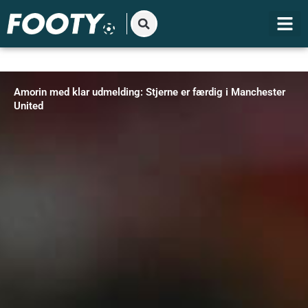
Gå
til
indholdet
Amorin med klar udmelding: Stjerne er færdig i Manchester
United