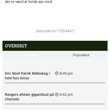
der er værd at holde øje med.
[wpcode id="735444"]
OVERSIGT
Nyheder
Populære
Eric Noel Patrik Milleskog i
8:49 pm
tvivl hos Sirius
Rangers afviser gigantbud på
8:42 pm
Chermiti