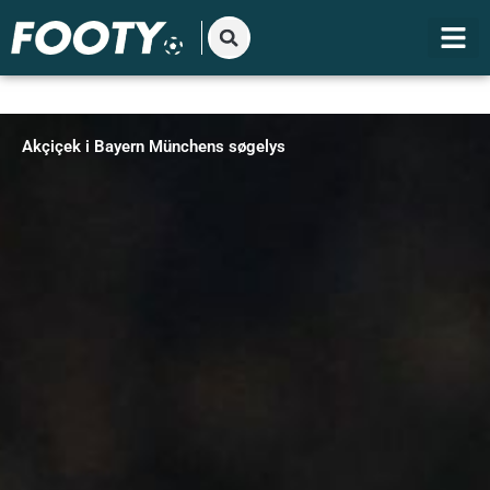
Gå
til
indholdet
Akçiçek i Bayern Münchens søgelys