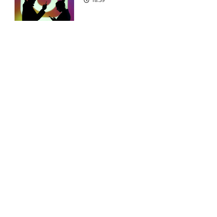
Inter fastholder jagten på
4:03 pm
Liverpool-profil
Reality-babe viser kanonerne
frem
Yanis Danielov Karabelyov
3:51 pm
ude: seneste nyt hos Malmö
18:03
FF
Eliteserien – Kristiansund BK
3:00 pm
mod Molde: Optakt,
Camilla Martin deler
forventede opstillinger,
opsigtsvækkende billede
skader og karantæner
17:24
[2026/08/09]
Tvivl om Camil Abdelhakim
2:21 pm
Jebara hos Lillestrom
FOOTY LIFESTYLE