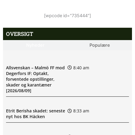
[wpcode id="735444"]
OVERSIGT
Nyheder
Populære
Allsvenskan – Malmö FF mod
8:40 am
Degerfors IF: Optakt,
forventede opstillinger,
skader og karantæner
[2026/08/09]
Etrit Berisha skadet: seneste
8:33 am
nyt hos BK Häcken