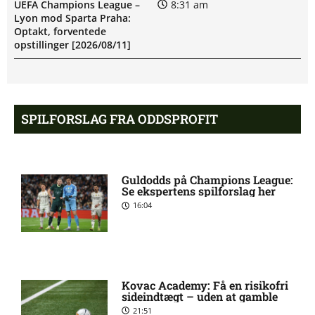
UEFA Champions League –
8:31 am
Lyon mod Sparta Praha:
Optakt, forventede
opstillinger [2026/08/11]
BK Häcken uden Ben Mikael
8:06 am
Engdahl: skadesstatus
SPILFORSLAG FRA ODDSPROFIT
Filip Olov Öhman misser
7:03 am
kamp for BK Häcken
Guldodds på Champions League:
Se ekspertens spilforslag her
16:04
UEFA Champions League –
6:13 am
Sabah FA mod AGF: Optakt,
forventede opstillinger
[2026/08/11]
Kovac Academy: Få en risikofri
sideindtægt – uden at gamble
Allsvenskan – Hammarby FF
6:03 am
21:51
mod BK Häcken: Optakt,