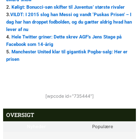
2.
Køligt: Bonucci-søn skifter til Juventus’ største rivaler
3.
VILDT: I 2015 slog han Messi og vandt ‘Puskas Prisen’ – I
dag har han droppet fodbolden, og du gætter aldrig hvad han
lever af nu
4.
Hele Twitter griner: Dette skrev AGF’s Jens Stage på
Facebook som 14-årig
5.
Manchester United klar til gigantisk Pogba-salg: Her er
prisen
[wpcode id="735444"]
OVERSIGT
Nyheder
Populære