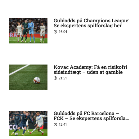
mod Viborg FF: Optakt,
forventede opstillinger,
skader og karantæner
Guldodds på Champions League:
[2026/08/07]
Se ekspertens spilforslag her
16:04
UEFA Europa Conference
5:39 am
League – IFK Göteborg mod
Gent: Optakt, forventede
opstillinger, skader og
Kovac Academy: Få en risikofri
karantæner [2026/08/06]
sideindtægt – uden at gamble
21:51
UEFA Europa Conference
6:57 pm
League – CFR 1907 Cluj mod
Tromsø: Optakt, forventede
opstillinger, skader og
karantæner [2026/08/06]
Guldodds på FC Barcelona –
FCK – Se ekspertens spilforslag
her
13:41
UEFA Europa Conference
3:25 pm
League – Brann mod Apollon