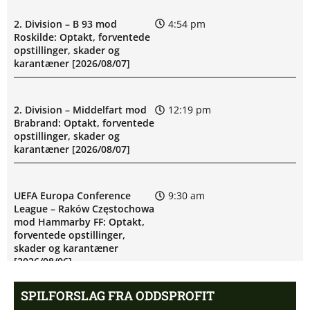
2. Division – B 93 mod
4:54 pm
Roskilde: Optakt, forventede
opstillinger, skader og
karantæner [2026/08/07]
2. Division – Middelfart mod
12:19 pm
Brabrand: Optakt, forventede
opstillinger, skader og
karantæner [2026/08/07]
UEFA Europa Conference
9:30 am
League – Raków Częstochowa
mod Hammarby FF: Optakt,
forventede opstillinger,
skader og karantæner
[2026/08/06]
SPILFORSLAG FRA ODDSPROFIT
Superligaen – Sønderjyske
6:44 am