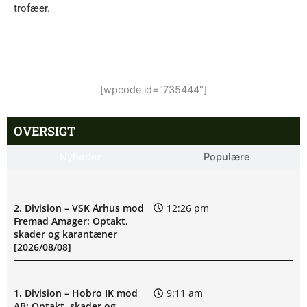
trofæer.
[wpcode id="735444"]
OVERSIGT
Nyheder
Populære
2. Division – VSK Århus mod
12:26 pm
Fremad Amager: Optakt,
skader og karantæner
[2026/08/08]
1. Division – Hobro IK mod
9:11 am
AB: Optakt, skader og