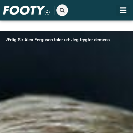
Gå
til
indholdet
Ærlig Sir Alex Ferguson taler ud: Jeg frygter demens