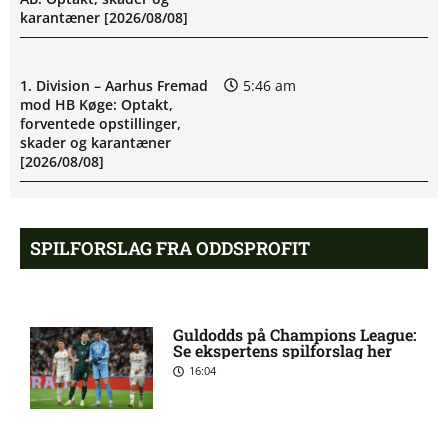
karantæner [2026/08/08]
1. Division – Aarhus Fremad
5:46 am
mod HB Køge: Optakt,
forventede opstillinger,
skader og karantæner
[2026/08/08]
Atlético forbereder bud på
10:23 pm
SPILFORSLAG FRA ODDSPROFIT
Tottenham-anfører
Manchester United sender
10:14 pm
Guldodds på Champions League:
målmand til Spanien
Se ekspertens spilforslag her
16:04
Roma enig med Atlético om
10:09 pm
verdensmester