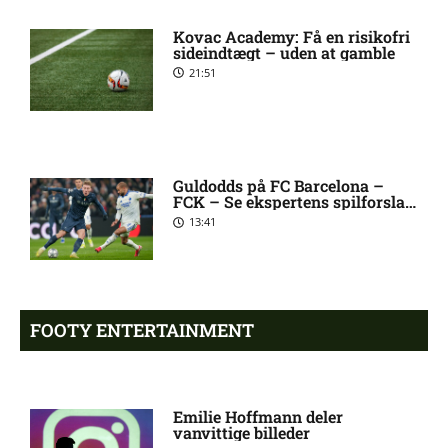
Kovac Academy: Få en risikofri
Chelsea sælger Chalobah til
10:06 pm
sideindtægt – uden at gamble
Como
21:51
Premier League-klub henter
10:04 pm
FCN-profil
Guldodds på FC Barcelona –
FCK – Se ekspertens spilforslag
Salah lander i Tyrkiet til
10:00 pm
her
13:41
chokskifte
Arsenal henter Bruno
9:55 pm
Guimarães
FOOTY ENTERTAINMENT
Eliteserien – Sandefjord mod
7:58 pm
KFUM Oslo: Optakt,
Emilie Hoffmann deler
forventede opstillinger,
vanvittige billeder
skader og karantæner