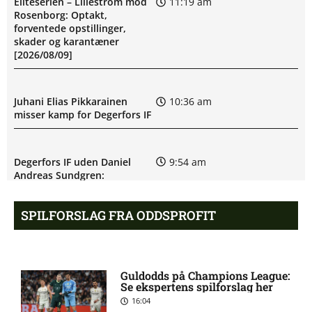
Eliteserien – Lillestrom mod
11:19 am
Rosenborg: Optakt,
forventede opstillinger,
skader og karantæner
[2026/08/09]
Juhani Elias Pikkarainen
10:36 am
misser kamp for Degerfors IF
Degerfors IF uden Daniel
9:54 am
Andreas Sundgren:
skadesstatus
SPILFORSLAG FRA ODDSPROFIT
Allsvenskan – Malmö FF mod
8:40 am
Degerfors IF: Optakt,
forventede opstillinger,
Guldodds på Champions League:
skader og karantæner
Se ekspertens spilforslag her
[2026/08/09]
16:04