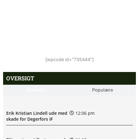
[wpcode id="735444"]
OVERSIGT
Nyheder
Populære
Erik Kristian Lindell ude med
12:06 pm
skade for Degerfors IF