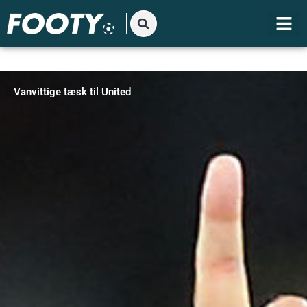
Gå
til
indholdet
Vanvittige tæsk til United